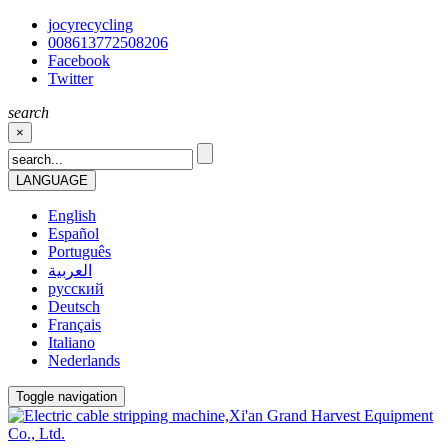
jocyrecycling
008613772508206
Facebook
Twitter
search
×
LANGUAGE
English
Español
Português
العربية
русский
Deutsch
Français
Italiano
Nederlands
Toggle navigation