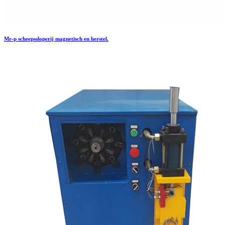
Mr-p scheepssloperij magnetisch en herstel.